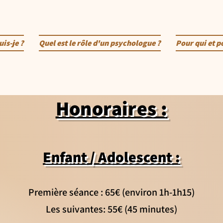
uis-je ?
Quel est le rôle d'un psychologue ?
Pour qui et p
Honoraires :
Enfant
/ Adolescent
:
Première séance : 65€ (environ 1h-1h15)
Les suivantes: 55€ (45 minutes)